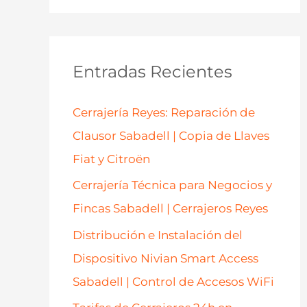
s
c
a
Entradas Recientes
r
p
Cerrajería Reyes: Reparación de
o
Clausor Sabadell | Copia de Llaves
r
Fiat y Citroën
:
Cerrajería Técnica para Negocios y
Fincas Sabadell | Cerrajeros Reyes
Distribución e Instalación del
Dispositivo Nivian Smart Access
Sabadell | Control de Accesos WiFi