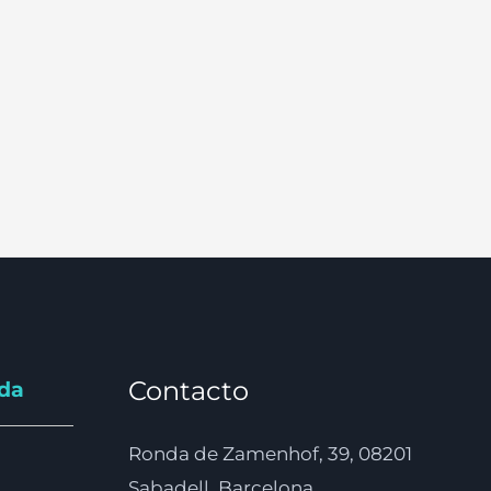
Contacto
nda
Ronda de Zamenhof, 39, 08201
Sabadell, Barcelona