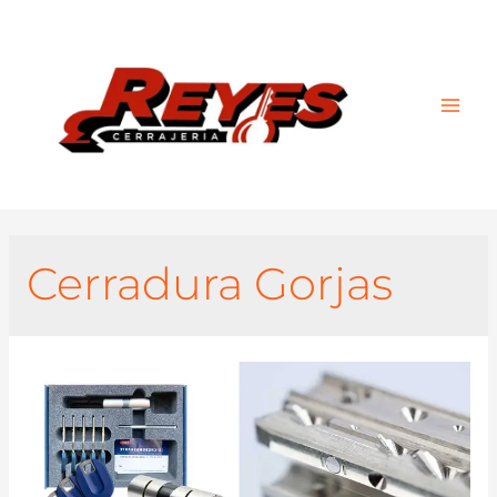
Main
Men
Cerradura Gorjas