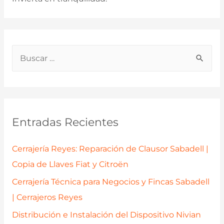
B
u
s
c
a
Entradas Recientes
r
p
Cerrajería Reyes: Reparación de Clausor Sabadell |
o
Copia de Llaves Fiat y Citroën
r
Cerrajería Técnica para Negocios y Fincas Sabadell
:
| Cerrajeros Reyes
Distribución e Instalación del Dispositivo Nivian