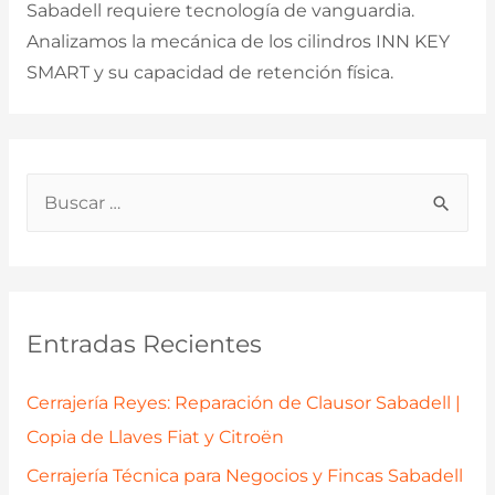
Sabadell requiere tecnología de vanguardia.
Analizamos la mecánica de los cilindros INN KEY
SMART y su capacidad de retención física.
B
u
s
c
a
Entradas Recientes
r
p
Cerrajería Reyes: Reparación de Clausor Sabadell |
o
Copia de Llaves Fiat y Citroën
r
Cerrajería Técnica para Negocios y Fincas Sabadell