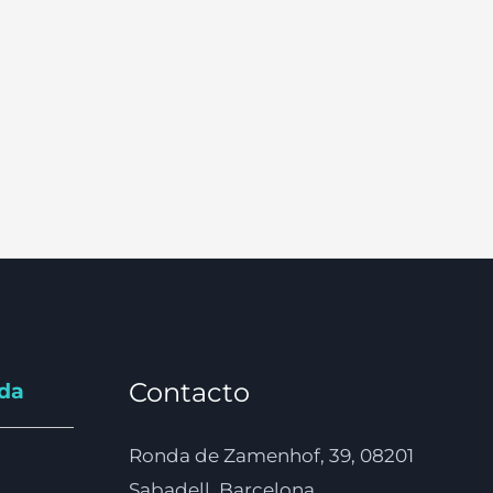
Contacto
nda
Ronda de Zamenhof, 39, 08201
Sabadell, Barcelona