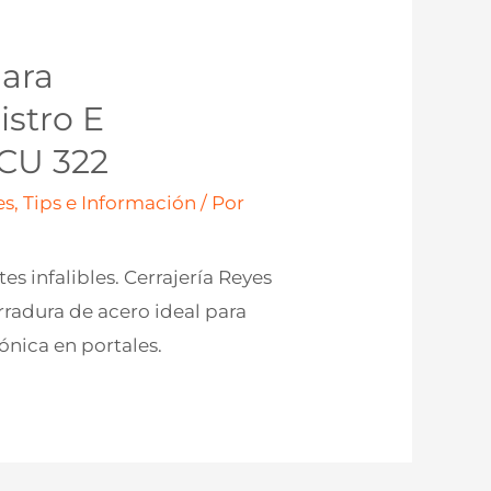
Para
stro E
RCU 322
s, Tips e Información
/ Por
s infalibles. Cerrajería Reyes
erradura de acero ideal para
ónica en portales.