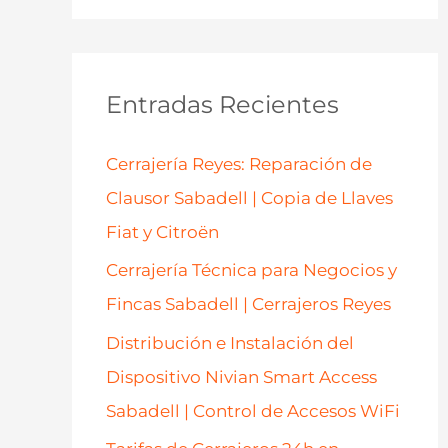
s
c
a
Entradas Recientes
r
p
Cerrajería Reyes: Reparación de
o
Clausor Sabadell | Copia de Llaves
r
Fiat y Citroën
:
Cerrajería Técnica para Negocios y
Fincas Sabadell | Cerrajeros Reyes
Distribución e Instalación del
Dispositivo Nivian Smart Access
Sabadell | Control de Accesos WiFi