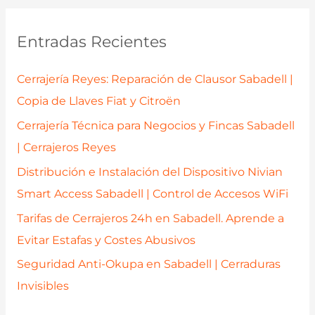
Profesional
c
en
a
Entradas Recientes
Sabadell
r
y
p
Cerrajería Reyes: Reparación de Clausor Sabadell |
Ahorra
o
Copia de Llaves Fiat y Citroën
r
Cerrajería Técnica para Negocios y Fincas Sabadell
:
| Cerrajeros Reyes
Distribución e Instalación del Dispositivo Nivian
Smart Access Sabadell | Control de Accesos WiFi
Tarifas de Cerrajeros 24h en Sabadell. Aprende a
Evitar Estafas y Costes Abusivos
Seguridad Anti-Okupa en Sabadell | Cerraduras
Invisibles