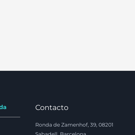
Contacto
nda
Ronda de Zamenhof, 39, 08201
Sabadell, Barcelona