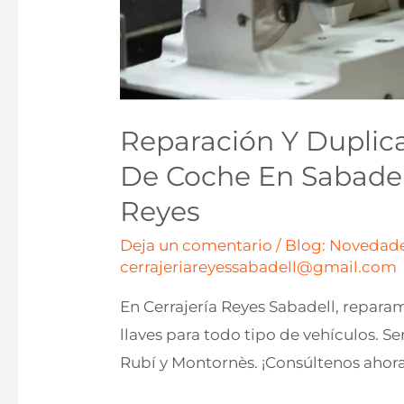
Reparación Y Dupli
De Coche En Sabadell
Reyes
Deja un comentario
/
Blog: Novedade
cerrajeriareyessabadell@gmail.com
En Cerrajería Reyes Sabadell, repar
llaves para todo tipo de vehículos. Se
Rubí y Montornès. ¡Consúltenos ahora