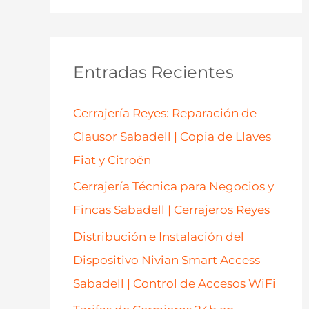
s
c
a
Entradas Recientes
r
p
Cerrajería Reyes: Reparación de
o
Clausor Sabadell | Copia de Llaves
r
Fiat y Citroën
:
Cerrajería Técnica para Negocios y
Fincas Sabadell | Cerrajeros Reyes
Distribución e Instalación del
Dispositivo Nivian Smart Access
Sabadell | Control de Accesos WiFi