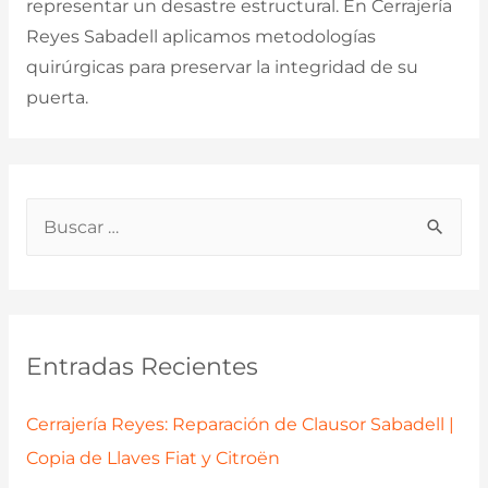
representar un desastre estructural. En Cerrajería
Reyes Sabadell aplicamos metodologías
quirúrgicas para preservar la integridad de su
puerta.
B
u
s
c
a
Entradas Recientes
r
p
Cerrajería Reyes: Reparación de Clausor Sabadell |
o
Copia de Llaves Fiat y Citroën
r