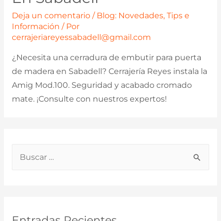
Deja un comentario
/
Blog: Novedades, Tips e
Información
/ Por
cerrajeriareyessabadell@gmail.com
¿Necesita una cerradura de embutir para puerta
de madera en Sabadell? Cerrajería Reyes instala la
Amig Mod.100. Seguridad y acabado cromado
mate. ¡Consulte con nuestros expertos!
B
u
s
c
a
Entradas Recientes