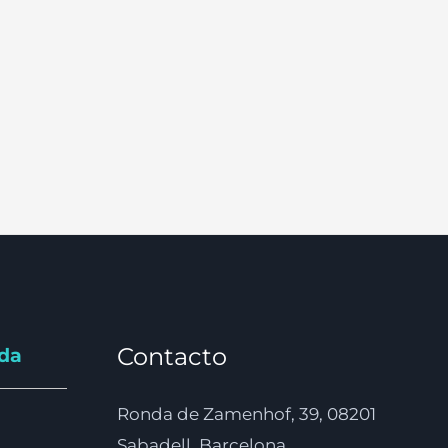
Contacto
nda
Ronda de Zamenhof, 39, 08201
Sabadell, Barcelona