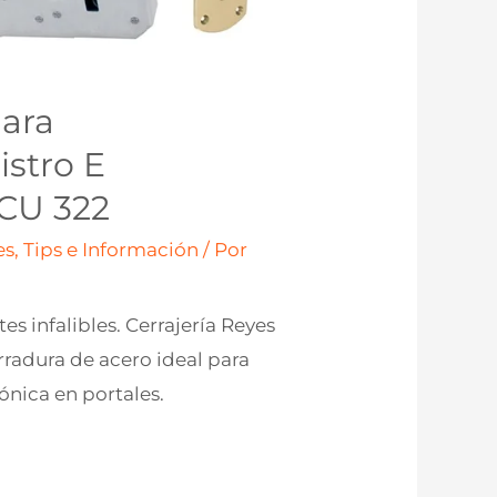
Para
stro E
RCU 322
s, Tips e Información
/ Por
s infalibles. Cerrajería Reyes
erradura de acero ideal para
ónica en portales.