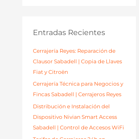
s
c
a
Entradas Recientes
r
p
Cerrajería Reyes: Reparación de
o
Clausor Sabadell | Copia de Llaves
r
Fiat y Citroën
:
Cerrajería Técnica para Negocios y
Fincas Sabadell | Cerrajeros Reyes
Distribución e Instalación del
Dispositivo Nivian Smart Access
Sabadell | Control de Accesos WiFi