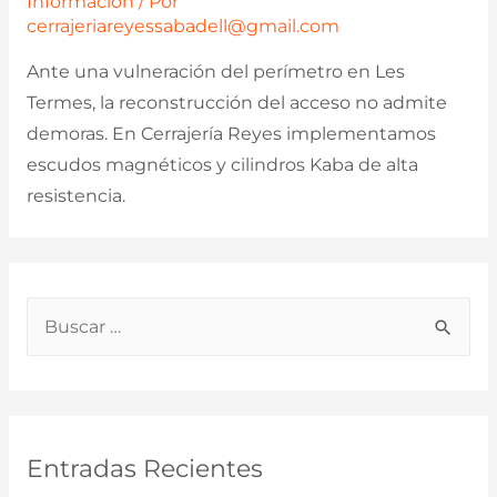
Información
/ Por
cerrajeriareyessabadell@gmail.com
Ante una vulneración del perímetro en Les
Termes, la reconstrucción del acceso no admite
demoras. En Cerrajería Reyes implementamos
escudos magnéticos y cilindros Kaba de alta
resistencia.
B
u
s
c
a
Entradas Recientes
r