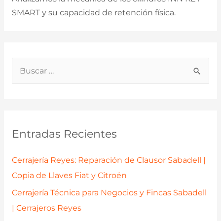
SMART y su capacidad de retención física.
B
u
s
c
a
Entradas Recientes
r
p
Cerrajería Reyes: Reparación de Clausor Sabadell |
o
Copia de Llaves Fiat y Citroën
r
Cerrajería Técnica para Negocios y Fincas Sabadell
:
| Cerrajeros Reyes