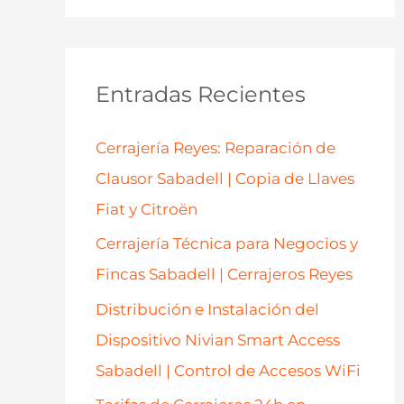
s
c
a
Entradas Recientes
r
p
Cerrajería Reyes: Reparación de
o
Clausor Sabadell | Copia de Llaves
r
Fiat y Citroën
:
Cerrajería Técnica para Negocios y
Fincas Sabadell | Cerrajeros Reyes
Distribución e Instalación del
Dispositivo Nivian Smart Access
Sabadell | Control de Accesos WiFi