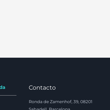
Contacto
nda
Ronda de Zamenhof, 39, 08201
Sabadell, Barcelona