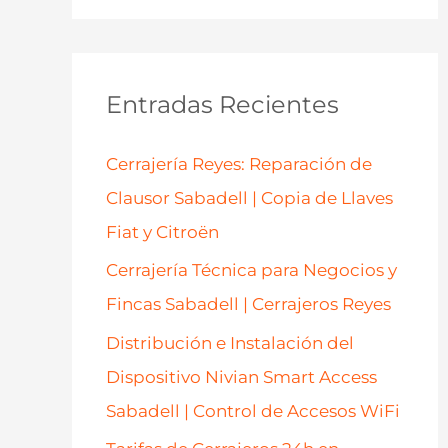
s
c
a
Entradas Recientes
r
p
Cerrajería Reyes: Reparación de
o
Clausor Sabadell | Copia de Llaves
r
Fiat y Citroën
:
Cerrajería Técnica para Negocios y
Fincas Sabadell | Cerrajeros Reyes
Distribución e Instalación del
Dispositivo Nivian Smart Access
Sabadell | Control de Accesos WiFi