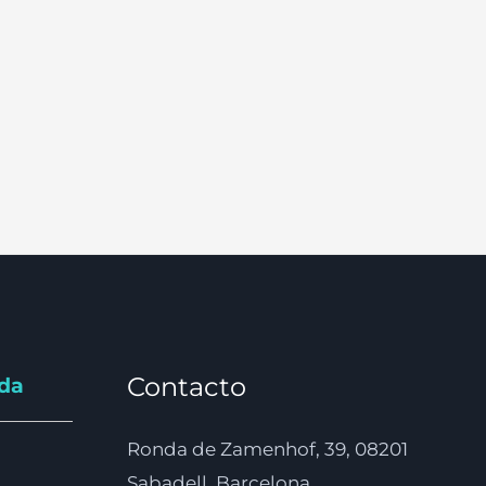
Contacto
nda
Ronda de Zamenhof, 39, 08201
Sabadell, Barcelona