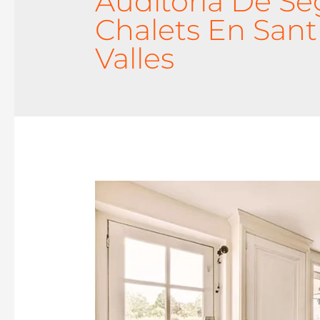
Auditoria De Se
Chalets En Sant
Valles