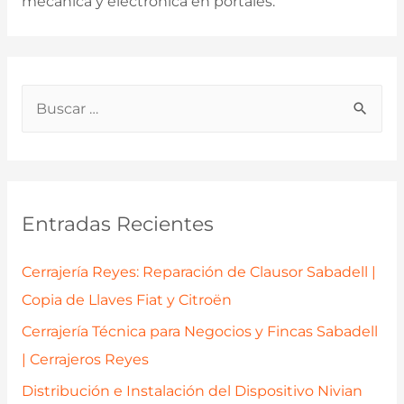
mecánica y electrónica en portales.
B
u
s
c
a
Entradas Recientes
r
p
Cerrajería Reyes: Reparación de Clausor Sabadell |
o
Copia de Llaves Fiat y Citroën
r
Cerrajería Técnica para Negocios y Fincas Sabadell
:
| Cerrajeros Reyes
Distribución e Instalación del Dispositivo Nivian