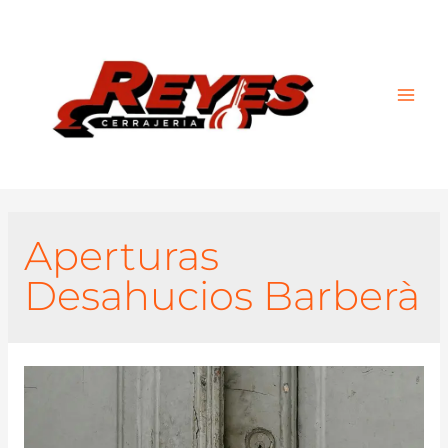
Main
Men
Aperturas
Desahucios Barberà