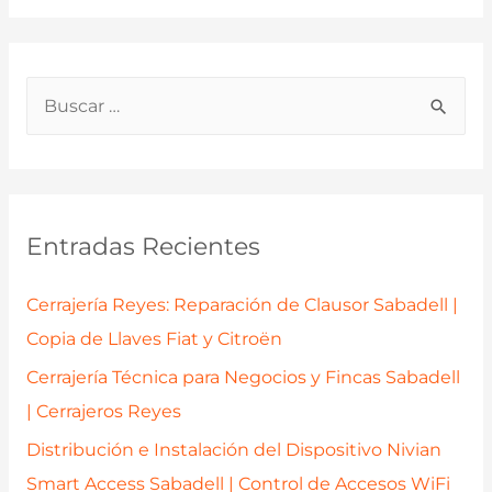
B
u
s
c
a
Entradas Recientes
r
p
Cerrajería Reyes: Reparación de Clausor Sabadell |
o
Copia de Llaves Fiat y Citroën
r
Cerrajería Técnica para Negocios y Fincas Sabadell
:
| Cerrajeros Reyes
Distribución e Instalación del Dispositivo Nivian
Smart Access Sabadell | Control de Accesos WiFi