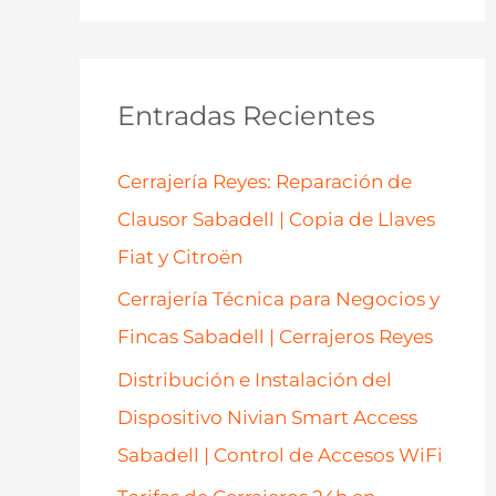
s
c
a
Entradas Recientes
r
p
Cerrajería Reyes: Reparación de
o
Clausor Sabadell | Copia de Llaves
r
Fiat y Citroën
:
Cerrajería Técnica para Negocios y
Fincas Sabadell | Cerrajeros Reyes
Distribución e Instalación del
Dispositivo Nivian Smart Access
Sabadell | Control de Accesos WiFi