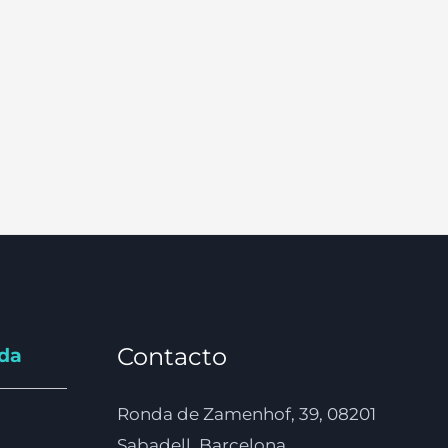
Contacto
nda
Ronda de Zamenhof, 39, 08201
Sabadell, Barcelona