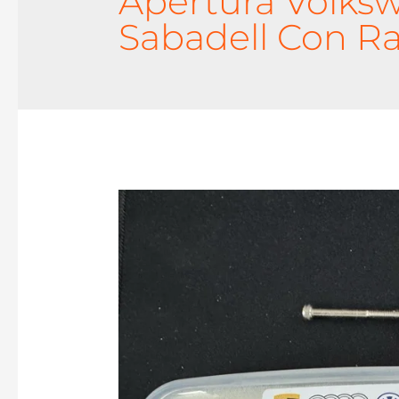
Apertura Volks
Sabadell Con Ras