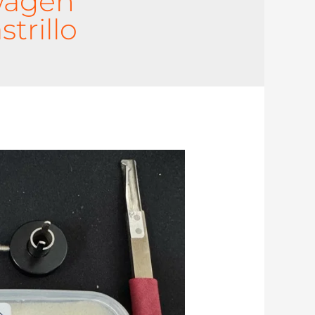
wagen
trillo