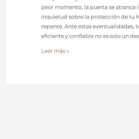
peor momento, la puerta se atranca i
inquietud sobre la protección de tu 
repente. Ante estas eventualidades, 
eficiente y confiable no es solo un d
¿Coche
Leer más »
VAG
Cerrado
en
Sabadell?
Apertura
con
Rastrillado:
¡Rápido
y