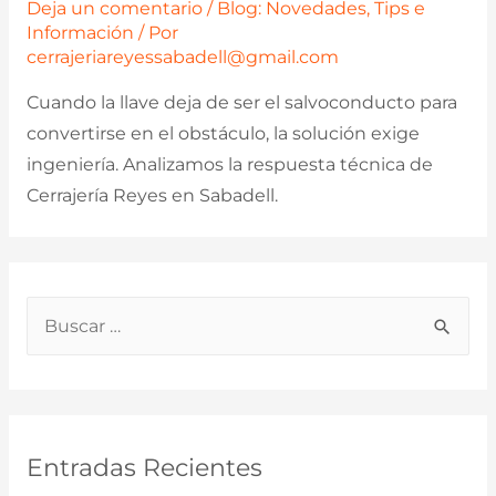
Deja un comentario
/
Blog: Novedades, Tips e
Información
/ Por
cerrajeriareyessabadell@gmail.com
Cuando la llave deja de ser el salvoconducto para
convertirse en el obstáculo, la solución exige
ingeniería. Analizamos la respuesta técnica de
Cerrajería Reyes en Sabadell.
B
u
s
c
a
Entradas Recientes
r