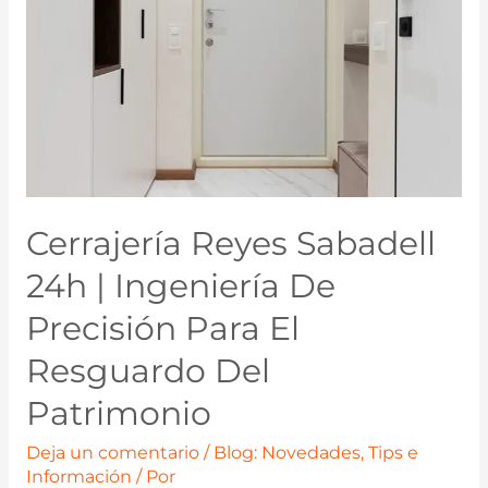
Cerrajería Reyes Sabadell
24h | Ingeniería De
Precisión Para El
Resguardo Del
Patrimonio
Deja un comentario
/
Blog: Novedades, Tips e
Información
/ Por