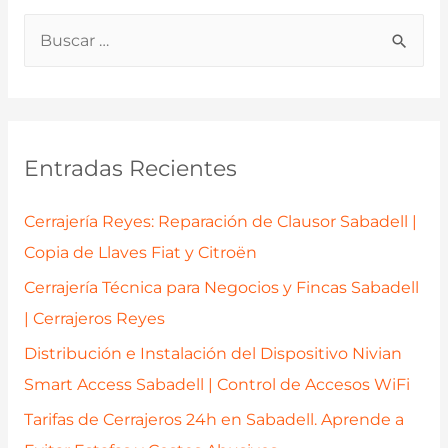
B
u
s
c
a
Entradas Recientes
r
p
Cerrajería Reyes: Reparación de Clausor Sabadell |
o
Copia de Llaves Fiat y Citroën
r
Cerrajería Técnica para Negocios y Fincas Sabadell
:
| Cerrajeros Reyes
Distribución e Instalación del Dispositivo Nivian
Smart Access Sabadell | Control de Accesos WiFi
Tarifas de Cerrajeros 24h en Sabadell. Aprende a