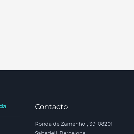
Contacto
nda
Ronda de Zamenhof, 39, 08201
Sabadell, Barcelona