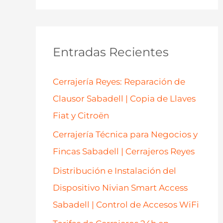
s
c
a
Entradas Recientes
r
p
Cerrajería Reyes: Reparación de
o
Clausor Sabadell | Copia de Llaves
r
Fiat y Citroën
:
Cerrajería Técnica para Negocios y
Fincas Sabadell | Cerrajeros Reyes
Distribución e Instalación del
Dispositivo Nivian Smart Access
Sabadell | Control de Accesos WiFi