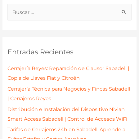
B
u
s
c
a
Entradas Recientes
r
p
Cerrajería Reyes: Reparación de Clausor Sabadell |
o
Copia de Llaves Fiat y Citroën
r
Cerrajería Técnica para Negocios y Fincas Sabadell
:
| Cerrajeros Reyes
Distribución e Instalación del Dispositivo Nivian
Smart Access Sabadell | Control de Accesos WiFi
Tarifas de Cerrajeros 24h en Sabadell. Aprende a