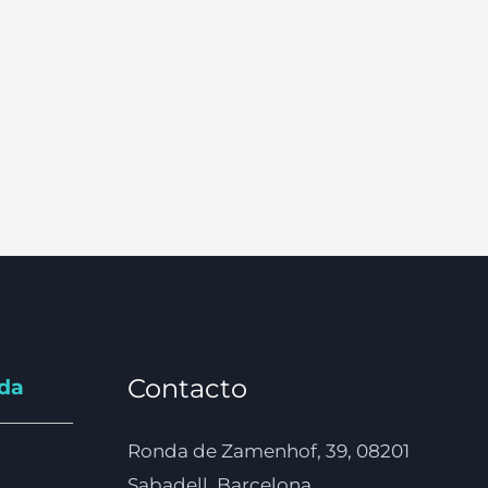
Contacto
nda
Ronda de Zamenhof, 39, 08201
Sabadell, Barcelona