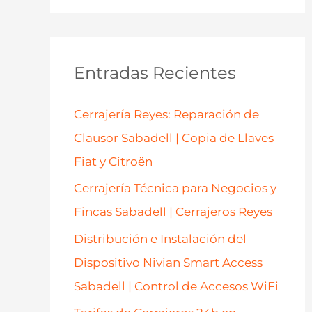
s
c
a
Entradas Recientes
r
p
Cerrajería Reyes: Reparación de
o
Clausor Sabadell | Copia de Llaves
r
Fiat y Citroën
:
Cerrajería Técnica para Negocios y
Fincas Sabadell | Cerrajeros Reyes
Distribución e Instalación del
Dispositivo Nivian Smart Access
Sabadell | Control de Accesos WiFi