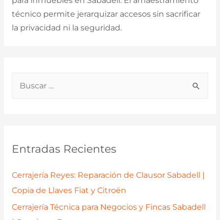
para inmuebles en Sabadell. El amaestramiento
técnico permite jerarquizar accesos sin sacrificar
la privacidad ni la seguridad.
B
u
s
c
a
Entradas Recientes
r
p
Cerrajería Reyes: Reparación de Clausor Sabadell |
o
Copia de Llaves Fiat y Citroën
r
Cerrajería Técnica para Negocios y Fincas Sabadell
: