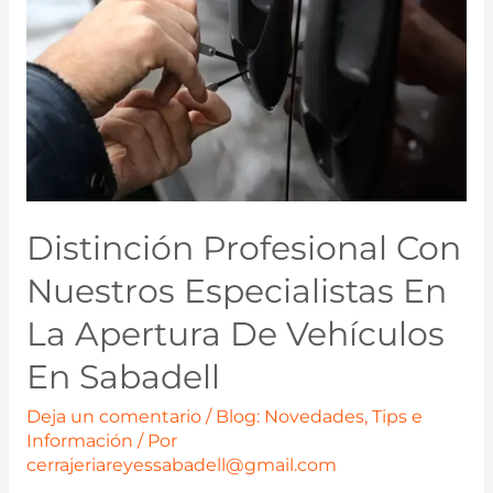
Distinción Profesional Con
Nuestros Especialistas En
La Apertura De Vehículos
En Sabadell
Deja un comentario
/
Blog: Novedades, Tips e
Información
/ Por
cerrajeriareyessabadell@gmail.com