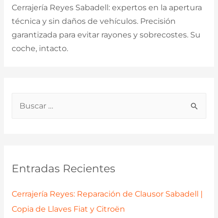
Cerrajería Reyes Sabadell: expertos en la apertura
técnica y sin daños de vehículos. Precisión
garantizada para evitar rayones y sobrecostes. Su
coche, intacto.
B
u
s
c
a
Entradas Recientes
r
p
Cerrajería Reyes: Reparación de Clausor Sabadell |
o
Copia de Llaves Fiat y Citroën