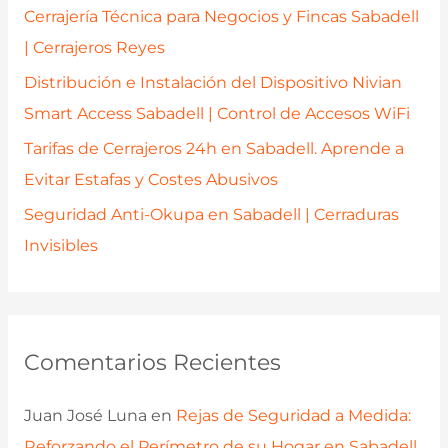
r
Cerrajería Técnica para Negocios y Fincas Sabadell
:
| Cerrajeros Reyes
Distribución e Instalación del Dispositivo Nivian
Smart Access Sabadell | Control de Accesos WiFi
Tarifas de Cerrajeros 24h en Sabadell. Aprende a
Evitar Estafas y Costes Abusivos
Seguridad Anti-Okupa en Sabadell | Cerraduras
Invisibles
Comentarios Recientes
Juan José Luna
en
Rejas de Seguridad a Medida:
Reforzando el Perímetro de su Hogar en Sabadell